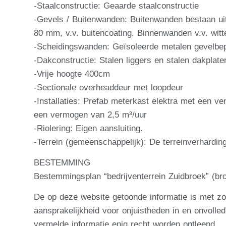
-Staalconstructie: Geaarde staalconstructie
-Gevels / Buitenwanden: Buitenwanden bestaan uit
80 mm, v.v. buitencoating. Binnenwanden v.v. witt
-Scheidingswanden: Geïsoleerde metalen gevelbe
-Dakconstructie: Stalen liggers en stalen dakplate
-Vrije hoogte 400cm
-Sectionale overheaddeur met loopdeur
-Installaties: Prefab meterkast elektra met een 
een vermogen van 2,5 m³/uur
-Riolering: Eigen aansluiting.
-Terrein (gemeenschappelijk): De terreinverharding
BESTEMMING
Bestemmingsplan “bedrijventerrein Zuidbroek” (bro
De op deze website getoonde informatie is met z
aansprakelijkheid voor onjuistheden in en onvoll
vermelde informatie enig recht worden ontleend.