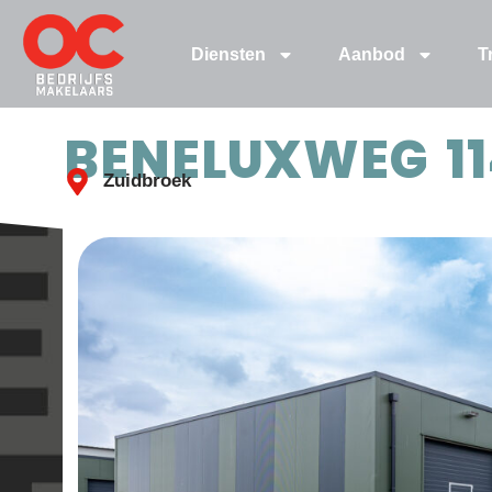
Diensten
Aanbod
T
BENELUXWEG 11
Zuidbroek