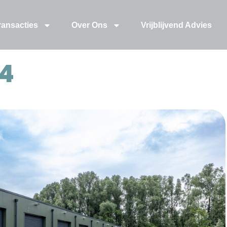
ransacties
Over Ons
Vrijblijvend Advies
4