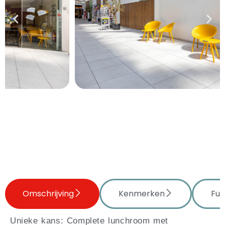
Omschrijving
Kenmerken
Fun
Unieke kans: Complete lunchroom met