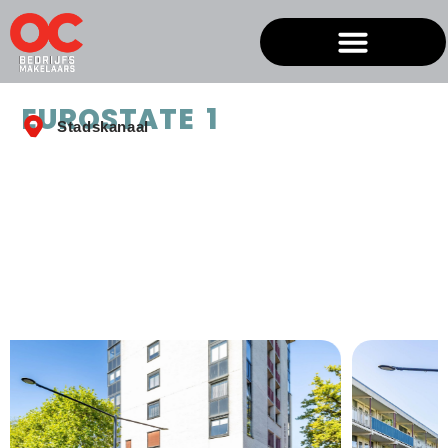
EUROSTATE 1
Stadskanaal