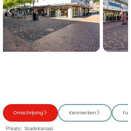
Omschrijving
Kenmerken
Fun
Plaats: Stadskanaal.