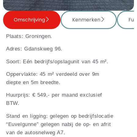
Omschrijving
Kenmerken
Fun
Plaats: Groningen.
Adres: Gdanskweg 96.
Soort: Eén bedrijfs/opslagunit van 45 m².
Oppervlakte: 45 m² verdeeld over 9m
diepte en 5m breedte.
Huurprijs: € 549,- per maand exclusief
BTW.
Stand en ligging: gelegen op bedrijfslocatie
“Euvelgunne” gelegen nabij de op- en afrit
van de autosnelweg A7.