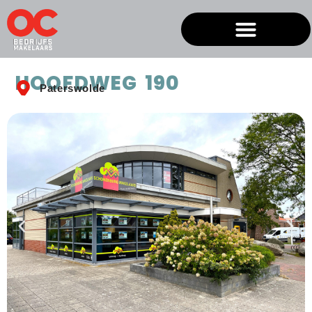
HOOFDWEG 190
Paterswolde