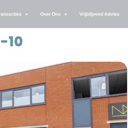
ransacties
Over Ons
Vrijblijvend Advies
-10