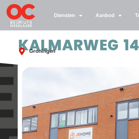
Diensten
Aanbod
T
KALMARWEG 14
Groningen