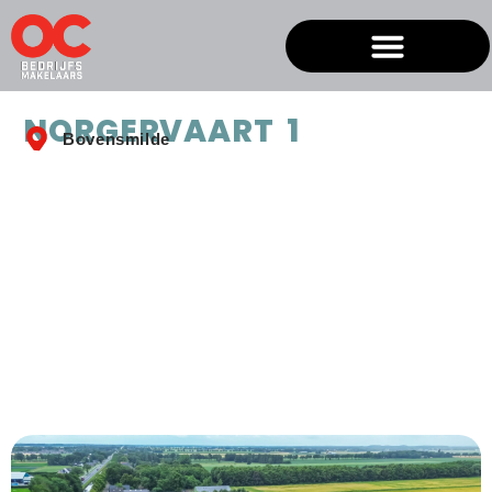
NORGERVAART 1
Bovensmilde