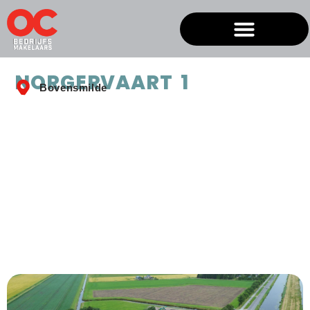
NORGERVAART 1
Bovensmilde