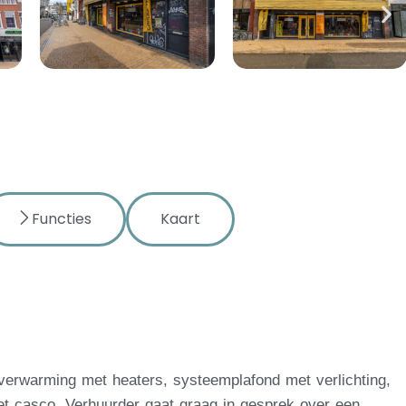
Functies
Kaart
 verwarming met heaters, systeemplafond met verlichting,
 het casco. Verhuurder gaat graag in gesprek over een