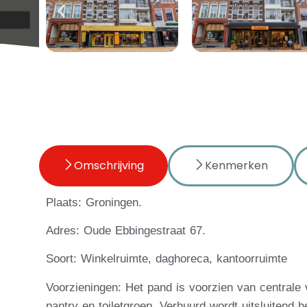
Omschrijving
Kenmerken
Plaats: Groningen.
Adres: Oude Ebbingestraat 67.
Soort: Winkelruimte, daghoreca, kantoorruimte
Voorzieningen: Het pand is voorzien van centrale
pantry en toiletgroep. Verhuurd wordt uitsluitend