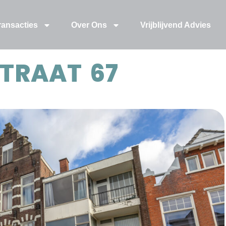
ransacties
Over Ons
Vrijblijvend Advies
TRAAT 67