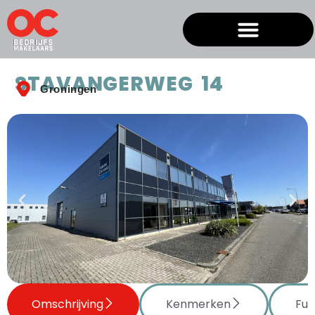
STAVANGERWEG 14
Groningen
Omschrijving
Kenmerken
Fun