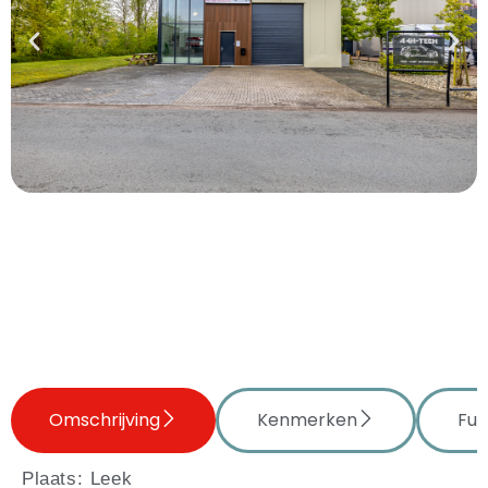
Omschrijving
Kenmerken
Fun
Plaats: Leek