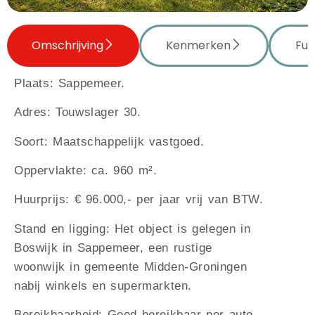
Omschrijving
Kenmerken
Fun
Plaats: Sappemeer.
Adres: Touwslager 30.
Soort: Maatschappelijk vastgoed.
Oppervlakte: ca. 960 m².
Huurprijs: € 96.000,- per jaar vrij van BTW.
Stand en ligging: Het object is gelegen in
Boswijk in Sappemeer, een rustige
woonwijk in gemeente Midden-Groningen
nabij winkels en supermarkten.
Bereikbaarheid: Goed bereikbaar per auto