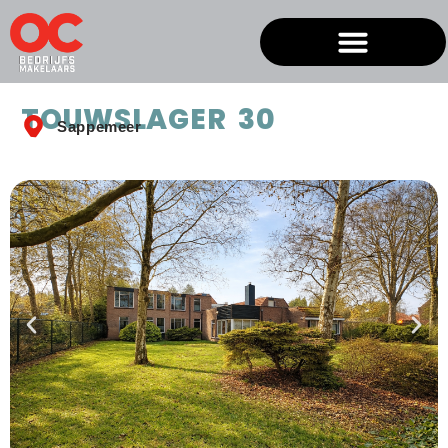
TOUWSLAGER 30
Sappemeer