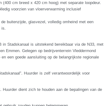
en (400 cm breed x 420 cm hoog) met separate loopdeur.
ledig voorzien van vloerverwarming inclusief
de buitenzijde, glasvezel, volledig omheind met een
 is.
B in Stadskanaal is uitstekend bereikbaar via de N33, met
m en Emmen. Gelegen op bedrijventerrein Vleddermond
o en een goede aansluiting op de belangrijkste regionale
adskanaal”. Huurder is zelf verantwoordelijk voor
t. Huurder dient zich te houden aan de bepalingen van de
het gebruik zouden kunnen belemmeren.