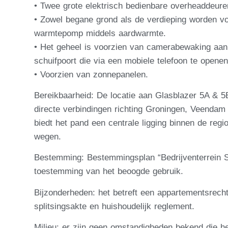
• Twee grote elektrisch bedienbare overheaddeur
• Zowel begane grond als de verdieping worden vol
warmtepomp middels aardwarmte.
• Het geheel is voorzien van camerabewaking aan 
schuifpoort die via een mobiele telefoon te openen
• Voorzien van zonnepanelen.
Bereikbaarheid: De locatie aan Glasblazer 5A & 5
directe verbindingen richting Groningen, Veenda
biedt het pand een centrale ligging binnen de regi
wegen.
Bestemming: Bestemmingsplan “Bedrijventerrein St
toestemming van het beoogde gebruik.
Bijzonderheden: het betreft een appartementsrech
splitsingsakte en huishoudelijk reglement.
Milieu: er zijn geen omstandigheden bekend die 