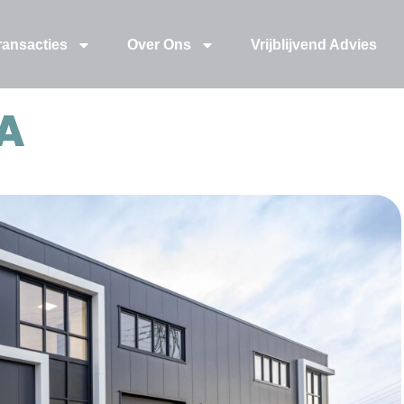
ransacties
Over Ons
Vrijblijvend Advies
A