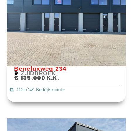
Bekijk Object
Beneluxweg 234
ZUIDBROEK
€ 135.000 K.k.
2
112m
Bedrijfsruimte