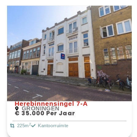
Bekijk Object
Herebinnensingel 7-A
GRONINGEN
€ 35.000 Per Jaar
2
225m
Kantoorruimte