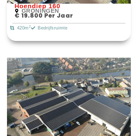
Hoendiep 160
GRONINGEN
€ 19.800 Per Jaar
2
420m
Bedrijfsruimte
Bekijk Object