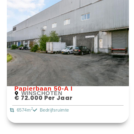
Bekijk Object
Papierbaan 50-A I
WINSCHOTEN
€ 72.000 Per Jaar
2
6574m
Bedrijfsruimte