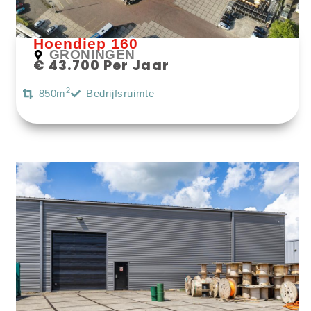
Hoendiep 160
GRONINGEN
€ 43.700 Per Jaar
2
850m
Bedrijfsruimte
Bekijk Object