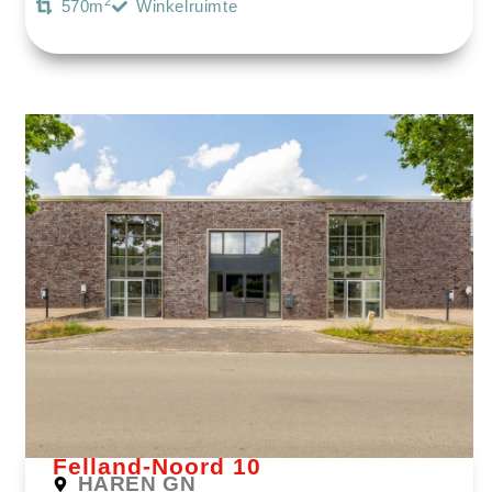
2
570m
Winkelruimte
Bekijk Object
Felland-Noord 10
HAREN GN