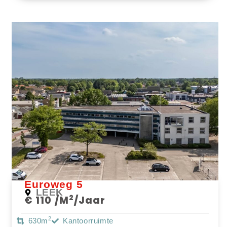
Bekijk Object
Euroweg 5
LEEK
2
€ 110 /m
/jaar
2
630m
Kantoorruimte