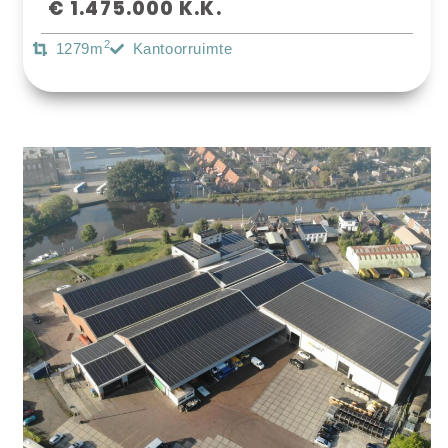
€ 1.475.000 K.k.
2
1279m
Kantoorruimte
Bekijk Object