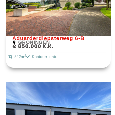
Bekijk Object
Aduarderdiepsterweg 6-B
GRONINGEN
€ 850.000 K.k.
2
522m
Kantoorruimte