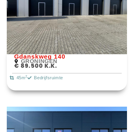
Bekijk Object
Gdanskweg 140
GRONINGEN
€ 89.500 K.k.
2
45m
Bedrijfsruimte