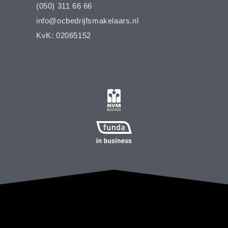
(050) 311 66 66
info@ocbedrijfsmakelaars.nl
KvK: 02065152