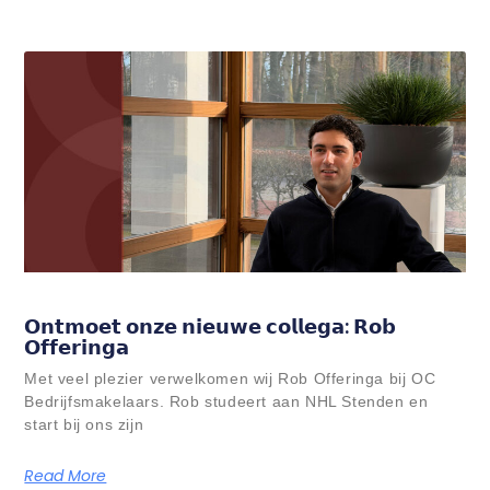
𝗢𝗻𝘁𝗺𝗼𝗲𝘁 𝗼𝗻𝘇𝗲 𝗻𝗶𝗲𝘂𝘄𝗲 𝗰𝗼𝗹𝗹𝗲𝗴𝗮: 𝗥𝗼𝗯
𝗢𝗳𝗳𝗲𝗿𝗶𝗻𝗴𝗮
Met veel plezier verwelkomen wij Rob Offeringa bij OC
Bedrijfsmakelaars. Rob studeert aan NHL Stenden en
start bij ons zijn
Read More